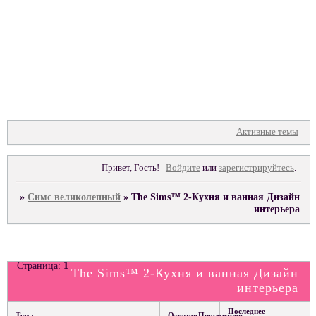
Форум
Участники
Поиск
Регистрация
Войти
Активные темы
Привет, Гость!
Войдите
или
зарегистрируйтесь
.
»
Симс великолепный
»
The Sims™ 2-Кухня и ванная Дизайн
интерьера
Страница:
1
The Sims™ 2-Кухня и ванная Дизайн
интерьера
Последнее
Тема
Ответов
Просмотров