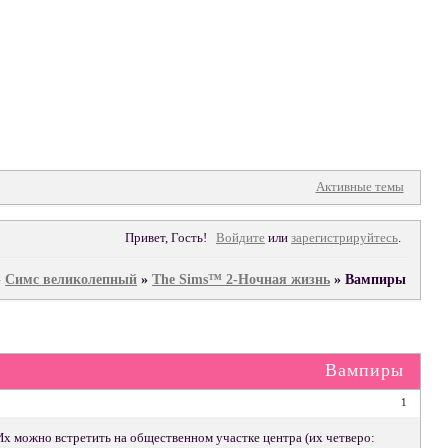
Форум
Участники
Поиск
Регистрация
Войти
Активные темы
Привет, Гость!
Войдите
или
зарегистрируйтесь
.
»
Симс великолепный
»
The Sims™ 2-Ночная жизнь
»
Вампиры
Вампиры
1
Их можно встретить на общественном участке центра (их четверо: