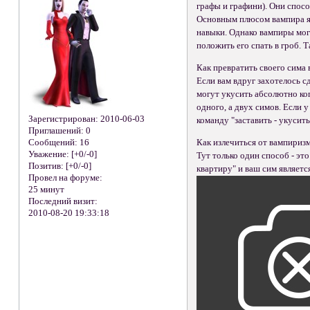
графы и графини). Они спосо
Основным плюсом вампира явл
навыки. Однако вампиры мог
положить его спать в гроб. Т
Как превратить своего сима 
Если вам вдруг захотелось с
могут укусить абсолютно ког
одного, а двух симов. Если 
Зарегистрирован
: 2010-06-03
команду "заставить - укусит
Приглашений:
0
Сообщений:
16
Как излечиться от вампириз
Уважение:
[+0/-0]
Тут только один способ - эт
Позитив:
[+0/-0]
квартиру" и ваш сим являетс
Провел на форуме:
25 минут
Последний визит:
2010-08-20 19:33:18