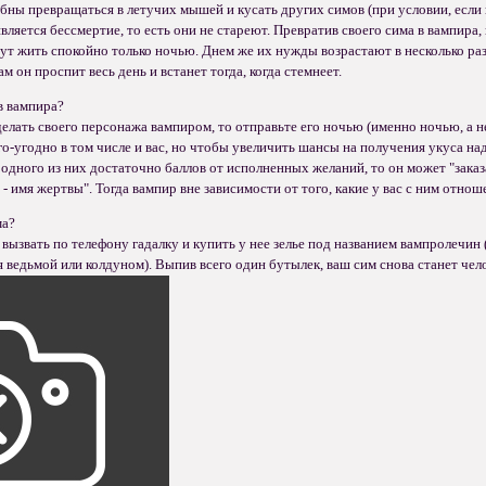
бны превращаться в летучих мышей и кусать других симов (при условии, если 
яется бессмертие, то есть они не стареют. Превратив своего сима в вампира, в
ут жить спокойно только ночью. Днем же их нужды возрастают в несколько раз
ам он проспит весь день и встанет тогда, когда стемнеет.
в вампира?
делать своего персонажа вампиром, то отправьте его ночью (именно ночью, а н
о-угодно в том числе и вас, но чтобы увеличить шансы на получения укуса над
у одного из них достаточно баллов от исполненных желаний, то он может "заказа
ь - имя жертвы". Тогда вампир вне зависимости от того, какие у вас с ним от
ма?
о вызвать по телефону гадалку и купить у нее зелье под названием вампролечин 
я ведьмой или колдуном). Выпив всего один бутылек, ваш сим снова станет че