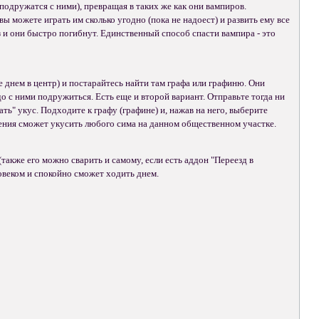
подружатся с ними), превращая в таких же как они вампиров.
ы можете играть им сколько угодно (пока не надоест) и развить ему все
 и они быстро погибнут. Единственный способ спасти вампира - это
е днем в центр) и постарайтесь найти там графа или графиню. Они
о с ними подружиться. Есть еще и второй вариант. Отправьте тогда ни
ть" укус. Подходите к графу (графине) и, нажав на него, выберите
ношения сможет укусить любого сима на данном общественном участке.
(также его можно сварить и самому, если есть аддон "Переезд в
ловеком и спокойно сможет ходить днем.